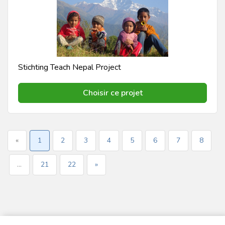
Stichting Teach Nepal Project
Choisir ce projet
«
1
2
3
4
5
6
7
8
...
21
22
»