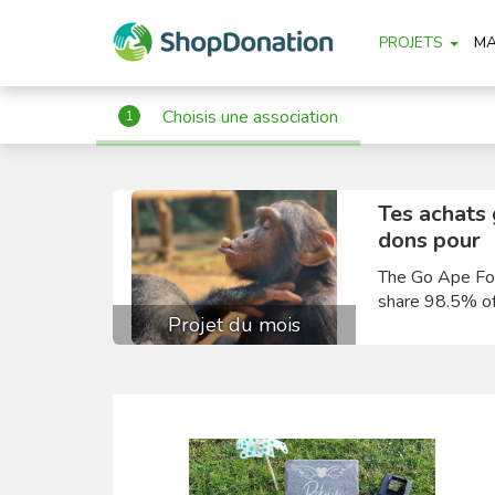
PROJETS
M
Choisis une association
1
Tes achats
dons pour
The Go Ape Fou
share 98.5% of
Projet du mois