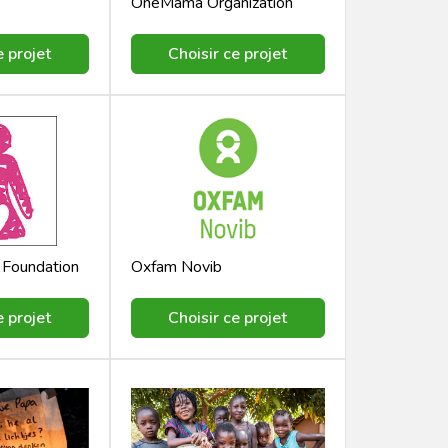
OneMama Organization
e projet
Choisir ce projet
 Foundation
Oxfam Novib
e projet
Choisir ce projet