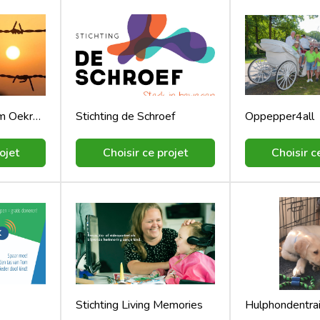
Revalidatie centrum Oekraïne
Stichting de Schroef
Oppepper4all
ojet
Choisir ce projet
Choisir c
Stichting Living Memories
Hulphondentrai