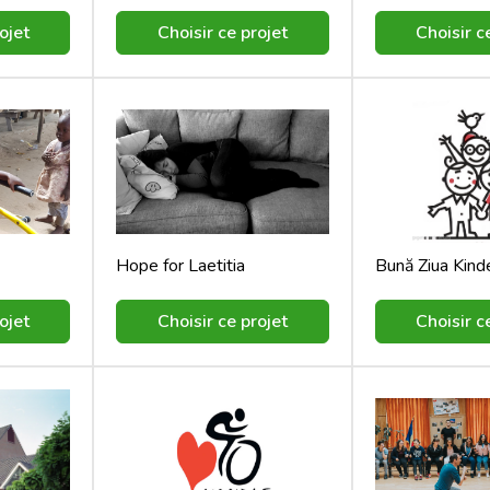
ojet
Choisir ce projet
Choisir c
Hope for Laetitia
ojet
Choisir ce projet
Choisir c