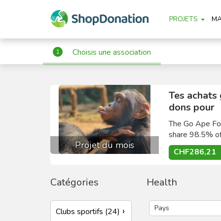
PROJETS
M
Choisis une association
1
Tes achats
dons pour
The Go Ape Fou
share 98.5% of
Projet du mois
CHF286,21
Catégories
Health
Clubs sportifs (24)