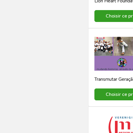
Lion Heart Founda
Choisir ce pr
Transmutar Geraç
Choisir ce pr