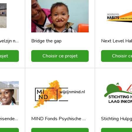
Stichting Paardenwelzijn na Gedane Arbeid
Bridge the gap
Next Level Hab
ojet
Choisir ce projet
Choisir c
Kennisbrug spoedeisende hulp AZP (Suriname)
MIND Fonds Psychische Gezondheid