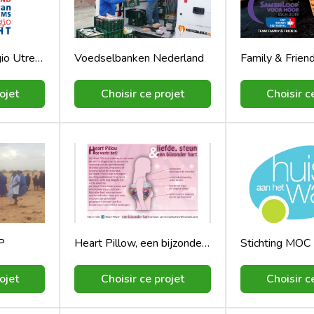
MS vereniging Regio Utrecht
Voedselbanken Nederland
ojet
Choisir ce projet
Choisir c
P
Heart Pillow, een bijzonder hart
ojet
Choisir ce projet
Choisir c