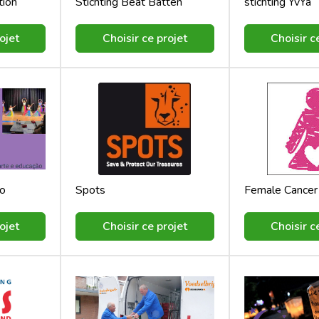
tion
Stichting Beat Batten
stichting YvYa
ojet
Choisir ce projet
Choisir c
ão
Spots
Female Cancer
ojet
Choisir ce projet
Choisir c