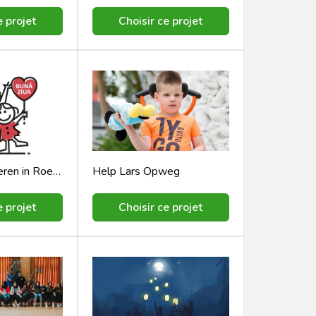
e projet
Choisir ce projet
Bună Ziua Kinderen in Roemenië
Help Lars Opweg
e projet
Choisir ce projet