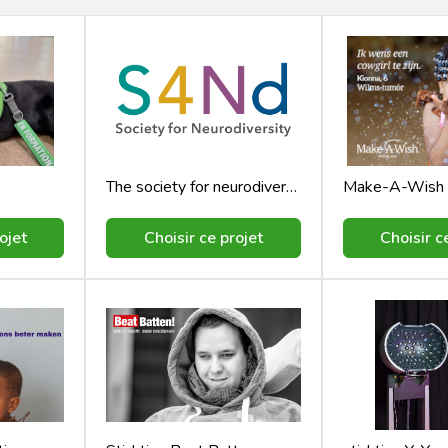
The society for neurodiversity
Make-A-Wish 
ojet
Choisir ce projet
Choisir c