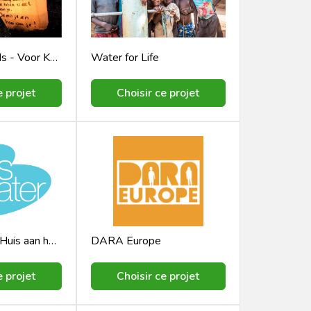
Family & Friends - Voor KWF
Water for Life
e projet
Choisir ce projet
Stichting MOC Huis aan het Water
DARA Europe
e projet
Choisir ce projet